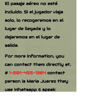
El pasaje aéreo no está
incluido. Si el jugador viaja
solo, lo recogeremos en el
lugar de llegada y lo
dejaremos en el lugar de
salida.
For more information, you
can contact them directly at
,
#
1-201-455-1384
contact
person is Maria Juarez they
use Whatsapp & speak
English &
Spanish
for
assistance to