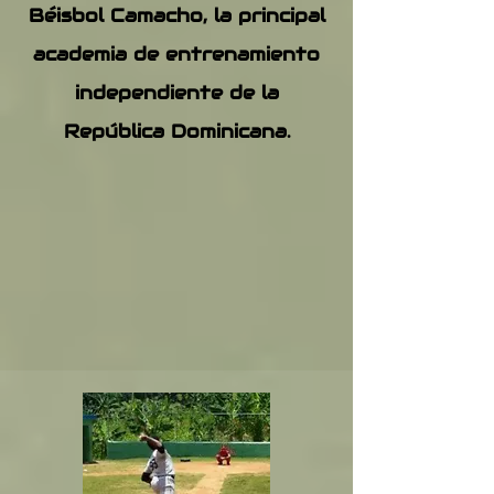
Béisbol Camacho, la principal
academia de entrenamiento
independiente de la
República Dominicana.