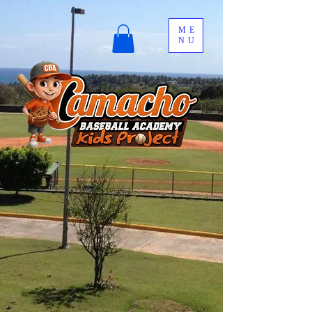
ME
NU