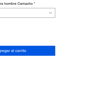
ara hombre Camacho
*
regar al carrito