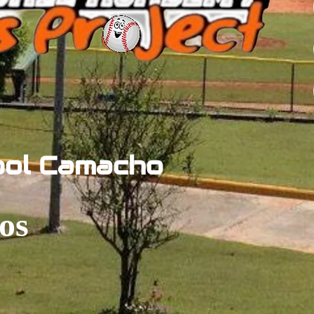
bol Camacho
os