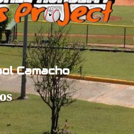
bol Camacho
os