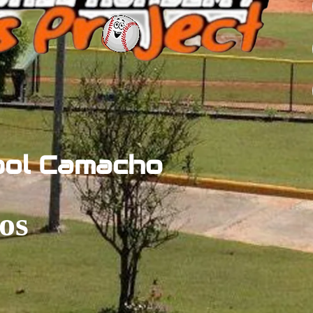
bol Camacho
os