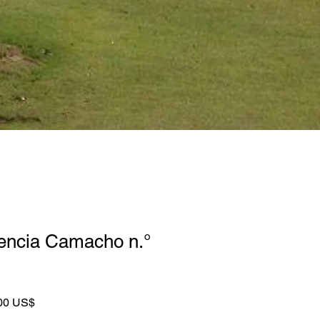
tencia Camacho n.°
o
Precio
00 US$
de