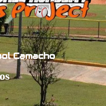
bol Camacho
os