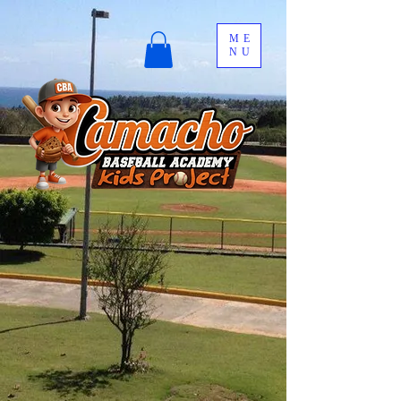
ME
NU